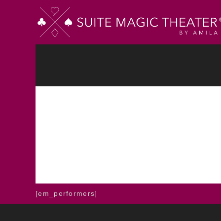
STARTSEITE
TICKETS
GUTSCHEI
HOME
PERFORMERS
Performers
PILATES
[em_performers]