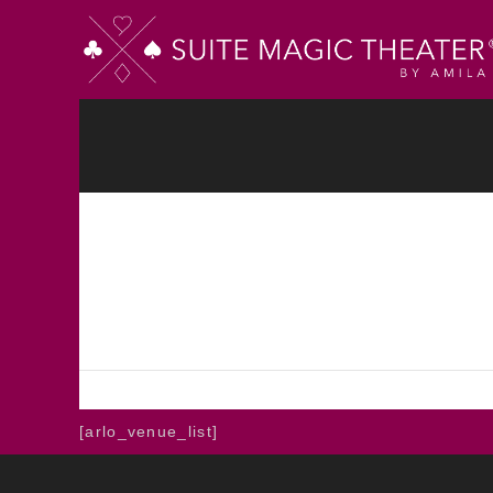
STARTSEITE
TICKETS
GUTSCHEI
HOME
VENUES
Venues
PILATES
[arlo_venue_list]